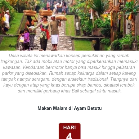
Desa wisata ini menawarkan konsep pemukiman yang ramah 
lingkungan. Tak ada mobil atau motor yang diperkenankan memasuki 
kawasan. Kendaraan bermotor hanya bisa masuk hingga pelataran 
parkir yang disediakan. Rumah setiap keluarga dalam setiap kavling 
tampak hampir seragam, dengan arsitektur tradisional. Tiangnya dari 
kayu dengan atap yang khas berupa sirap bambu, dibatasi tembok 
dan memiliki gerbang khas Bali sebagai pintu masuk.
Makan Malam di Ayam Betutu