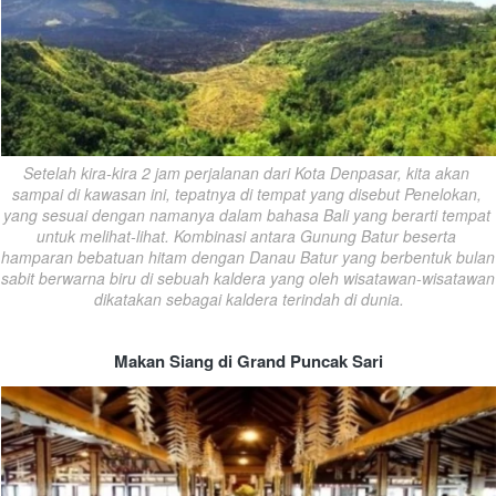
Setelah kira-kira 2 jam perjalanan dari Kota Denpasar, kita akan 
sampai di kawasan ini, tepatnya di tempat yang disebut Penelokan, 
yang sesuai dengan namanya dalam bahasa Bali yang berarti tempat 
untuk melihat-lihat. Kombinasi antara Gunung Batur beserta 
hamparan bebatuan hitam dengan Danau Batur yang berbentuk bulan 
sabit berwarna biru di sebuah kaldera yang oleh wisatawan-wisatawan 
dikatakan sebagai kaldera terindah di dunia.
Makan Siang di Grand Puncak Sari