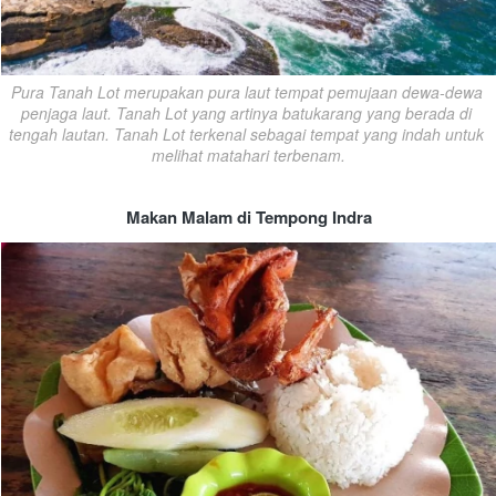
Pura Tanah Lot merupakan pura laut tempat pemujaan dewa-dewa 
penjaga laut. Tanah Lot yang artinya batukarang yang berada di 
tengah lautan. Tanah Lot terkenal sebagai tempat yang indah untuk 
melihat matahari terbenam.
Makan Malam di Tempong Indra