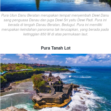
Pura Ulun Danu Beratan merupakan tempat menyembah Dewi Danu 
sang penguasa Danau dan juga Dewi Sri yaitu Dewi Padi. Pura ini 
berada di tengah Danau Beratan, Bedugul. Pura ini memiliki 
merupakan keindahan panorama tak terucapkan, yang berada pada 
ketinggian 850 M di atas permukaan laut.
Pura Tanah Lot