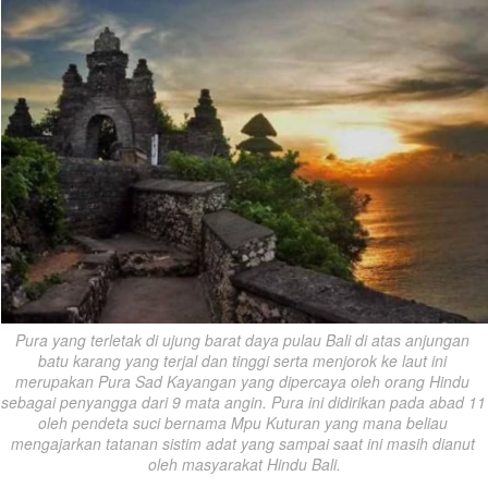
Pura yang terletak di ujung barat daya pulau Bali di atas anjungan 
batu karang yang terjal dan tinggi serta menjorok ke laut ini 
merupakan Pura Sad Kayangan yang dipercaya oleh orang Hindu 
sebagai penyangga dari 9 mata angin. Pura ini didirikan pada abad 11 
oleh pendeta suci bernama Mpu Kuturan yang mana beliau 
mengajarkan tatanan sistim adat yang sampai saat ini masih dianut 
oleh masyarakat Hindu Bali.