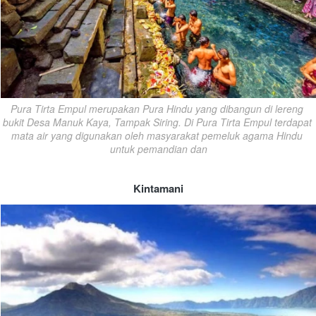
Pura Tirta Empul merupakan Pura Hindu yang dibangun di lereng 
bukit Desa Manuk Kaya, Tampak Siring. Di Pura Tirta Empul terdapat 
mata air yang digunakan oleh masyarakat pemeluk agama Hindu 
untuk pemandian dan
Kintamani