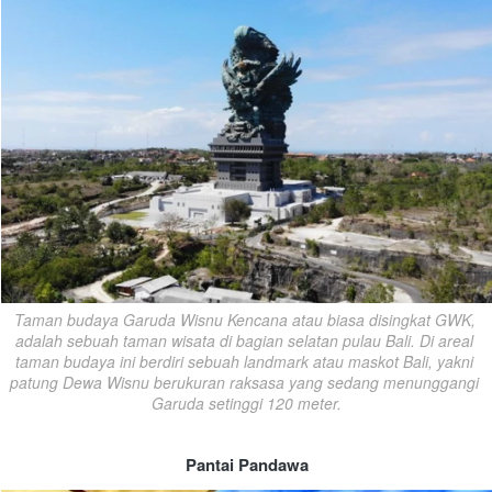
Taman budaya Garuda Wisnu Kencana atau biasa disingkat GWK, 
adalah sebuah taman wisata di bagian selatan pulau Bali. Di areal 
taman budaya ini berdiri sebuah landmark atau maskot Bali, yakni 
patung Dewa Wisnu berukuran raksasa yang sedang menunggangi 
Garuda setinggi 120 meter.
Pantai Pandawa