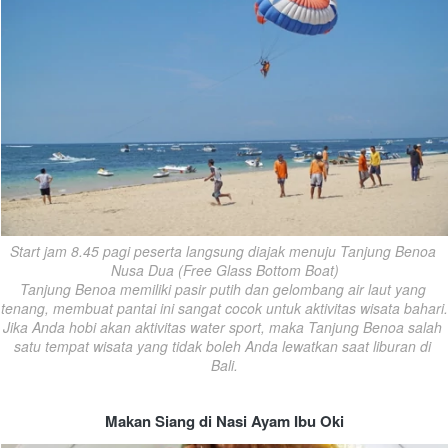
Start jam 8.45 pagi peserta langsung diajak menuju Tanjung Benoa 
Nusa Dua (Free Glass Bottom Boat)

Tanjung Benoa memiliki pasir putih dan gelombang air laut yang 
tenang, membuat pantai ini sangat cocok untuk aktivitas wisata bahari. 
Jika Anda hobi akan aktivitas water sport, maka Tanjung Benoa salah 
satu tempat wisata yang tidak boleh Anda lewatkan saat liburan di 
Bali.
Makan Siang di Nasi Ayam Ibu Oki