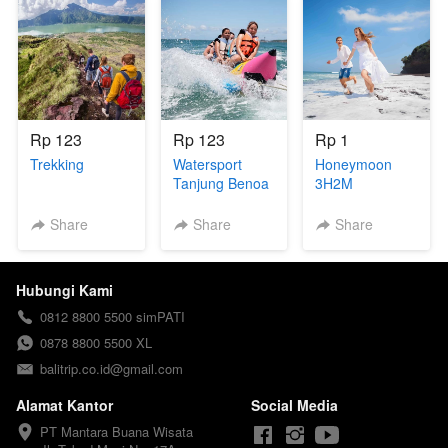
Rp 123
Rp 123
Rp 1
Trekking
Watersport
Honeymoon
Tanjung Benoa
3H2M
Share
Share
Share
Hubungi Kami
0812 8800 5500 simPATI
0878 8800 5500 XL
balitrip.co.id@gmail.com
Alamat Kantor
Social Media
PT Mantara Buana Wisata
