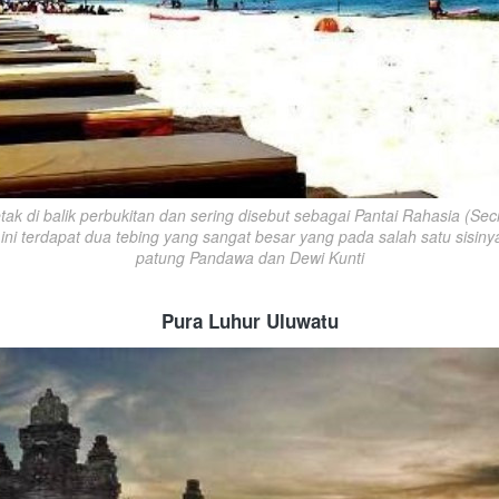
letak di balik perbukitan dan sering disebut sebagai Pantai Rahasia (Secr
 ini terdapat dua tebing yang sangat besar yang pada salah satu sisinya
patung Pandawa dan Dewi Kunti
Pura Luhur Uluwatu