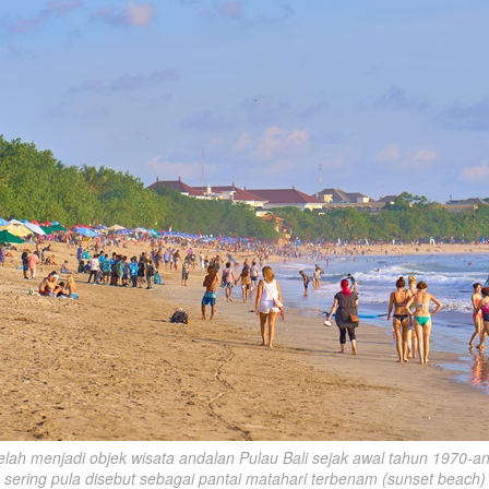
elah menjadi objek wisata andalan Pulau Bali sejak awal tahun 1970-an.
sering pula disebut sebagai pantai matahari terbenam (sunset beach)