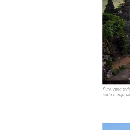
Pura yang terle
serta menjorok