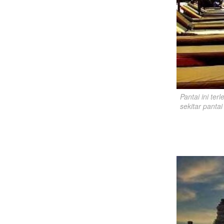
Pantai ini ter
sekitar pantai