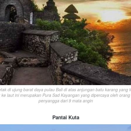
tak di ujung barat daya pulau Bali di atas anjungan batu karang yang ter
 ke laut ini merupakan Pura Sad Kayangan yang dipercaya oleh orang 
penyangga dari 9 mata angin
Pantai Kuta