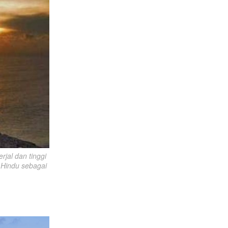
jal dan tinggi 
Hindu sebagai 