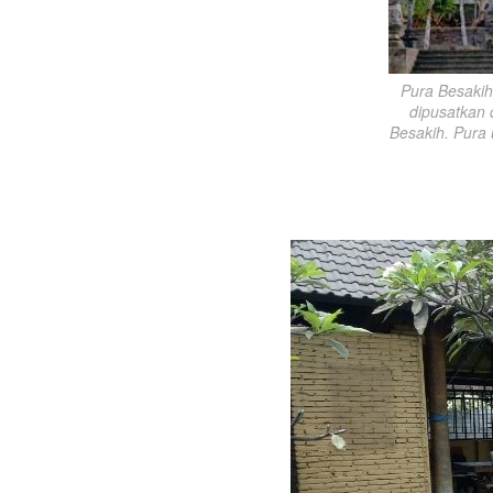
Pura Besakih
dipusatkan d
Besakih. Pura