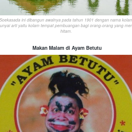
oekasada ini dibangun awalnya pada tahun 1901 dengan nama kolam 
nyai arti yaitu kolam tempat pembuangan bagi orang-orang yang meng
hitam.
Makan Malam di Ayam Betutu