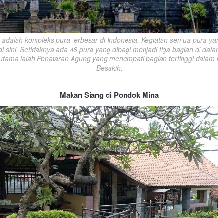
 adalah kompleks pura terbesar di Indonesia. Kegiatan semua pura yang
i sini. Setidaknya ada 46 pura yang dibagi menjadi tiga bagian di dala
 utama ialah Penataran Agung yang menempati bagian tertinggi dalam 
Besakih.
Makan Siang di Pondok Mina