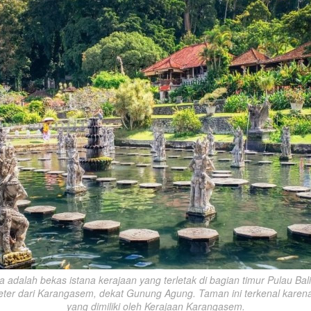
 adalah bekas istana kerajaan yang terletak di bagian timur Pulau Bali,
meter dari Karangasem, dekat Gunung Agung. Taman ini terkenal karena 
yang dimiliki oleh Kerajaan Karangasem.