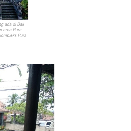
 ada di Bali 
m area Pura 
kompleks Pura 