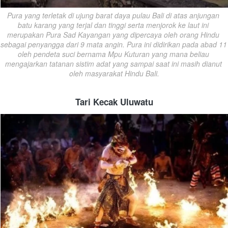
Pura yang terletak di ujung barat daya pulau Bali di atas anjungan 
batu karang yang terjal dan tinggi serta menjorok ke laut ini 
merupakan Pura Sad Kayangan yang dipercaya oleh orang Hindu 
sebagai penyangga dari 9 mata angin. Pura ini didirikan pada abad 11 
oleh pendeta suci bernama Mpu Kuturan yang mana beliau 
mengajarkan tatanan sistim adat yang sampai saat ini masih dianut 
oleh masyarakat Hindu Bali.
Tari Kecak Uluwatu