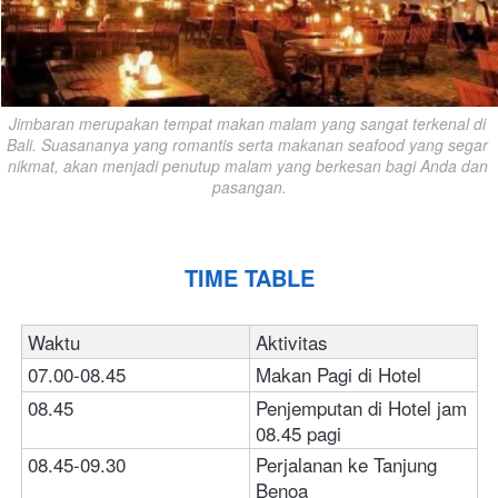
Jimbaran merupakan tempat makan malam yang sangat terkenal di 
Bali. Suasananya yang romantis serta makanan seafood yang segar 
nikmat, akan menjadi penutup malam yang berkesan bagi Anda dan 
pasangan.
TIME TABLE
Waktu
Aktivitas
07.00-08.45
Makan Pagi di Hotel
08.45
Penjemputan di Hotel jam 
08.45 pagi
08.45-09.30
Perjalanan ke Tanjung 
Benoa