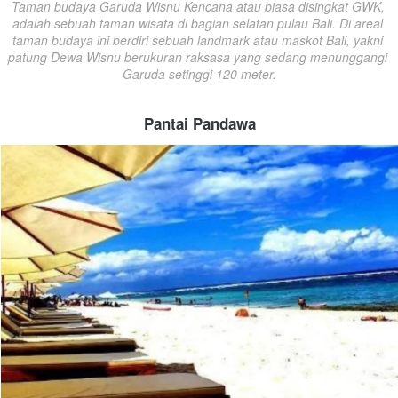
Taman budaya Garuda Wisnu Kencana atau biasa disingkat GWK, 
adalah sebuah taman wisata di bagian selatan pulau Bali. Di areal 
taman budaya ini berdiri sebuah landmark atau maskot Bali, yakni 
patung Dewa Wisnu berukuran raksasa yang sedang menunggangi 
Garuda setinggi 120 meter.
Pantai Pandawa