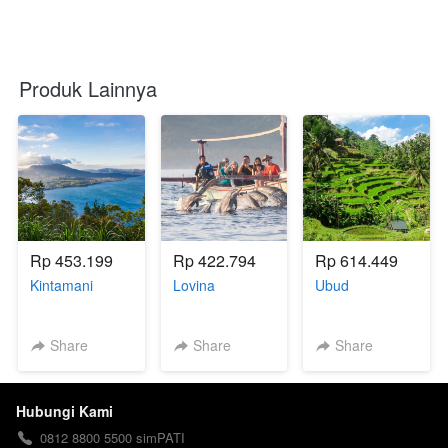
Produk Lainnya
Rp 453.199
Rp 422.794
Rp 614.449
Kintamani
Lovina
Ubud
Share
Share
Share
Hubungi Kami
0812 8800 5500 simPATI