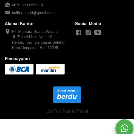
0878 8800 5500 XL
balitrip.co.id@gmail.com
Alamat Kantor
Social Media
PT Mantara Buana Wisata

Jl. Tukad Musi No. 17A 

Renon, Kec. Denpasar Selatan

Kota Denpasar, Bali 80225
Pembayaran
dibuat dengan
berdu
BaliTrip Tour & Travel