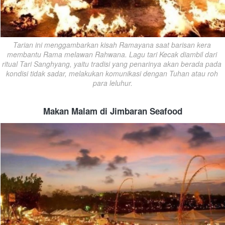
Tarian ini menggambarkan kisah Ramayana saat barisan kera 
membantu Rama melawan Rahwana. Lagu tari Kecak diambil dari 
ritual Tari Sanghyang, yaitu tradisi yang penarinya akan berada pada 
kondisi tidak sadar, melakukan komunikasi dengan Tuhan atau roh 
para leluhur.
Makan Malam di Jimbaran Seafood