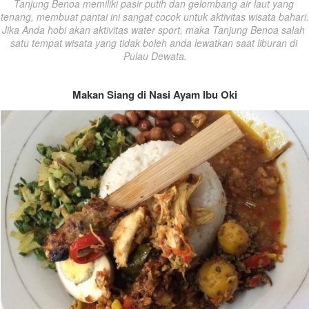
Tanjung Benoa memiliki pasir putih dan gelombang air laut yang 
tenang, membuat pantai ini sangat cocok untuk aktivitas wisata bahari. 
Jika Anda hobi akan aktivitas water sport, maka Tanjung Benoa salah 
satu tempat wisata yang tidak boleh anda lewatkan saat liburan di 
Pulau Dewata.
Makan Siang di Nasi Ayam Ibu Oki